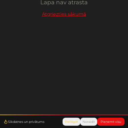
Lapa nav atrasta
Atgriezties sākumā
Sīkdatnes un privātums
Pielāgot
Noraidīt
Pieņemt visu