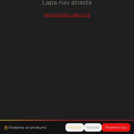
Lapa nav atrasta
Atgriezties sākumā
Sīkdatnes un privātums
Pielāgot
Noraidīt
Pieņemt visu