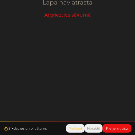
Lapa nav atrasta
Atgriezties sākumā
Sīkdatnes un privātums
Pielāgot
Noraidīt
Pieņemt visu