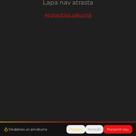
Lapa nav atrasta
Atgriezties sākumā
Sīkdatnes un privātums
Pielāgot
Noraidīt
Pieņemt visu