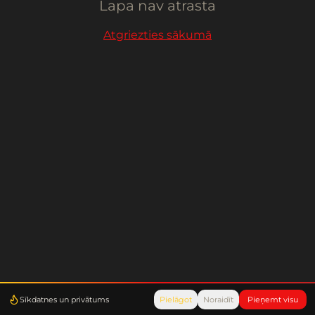
Lapa nav atrasta
Atgriezties sākumā
Sīkdatnes un privātums
Pielāgot
Noraidīt
Pieņemt visu