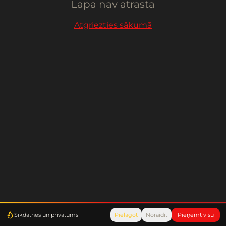
Lapa nav atrasta
Atgriezties sākumā
Sīkdatnes un privātums
Pielāgot
Noraidīt
Pieņemt visu