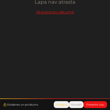
Lapa nav atrasta
Atgriezties sākumā
Sīkdatnes un privātums
Pielāgot
Noraidīt
Pieņemt visu