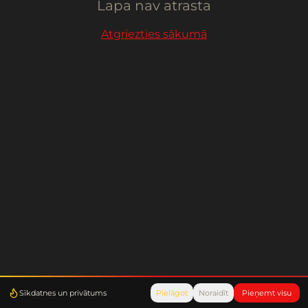
Lapa nav atrasta
Atgriezties sākumā
Sīkdatnes un privātums
Pielāgot
Noraidīt
Pieņemt visu