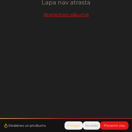
Lapa nav atrasta
Atgriezties sākumā
Sīkdatnes un privātums
Pielāgot
Noraidīt
Pieņemt visu