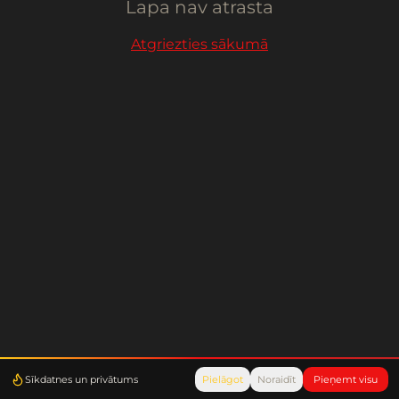
Lapa nav atrasta
Atgriezties sākumā
Sīkdatnes un privātums
Pielāgot
Noraidīt
Pieņemt visu