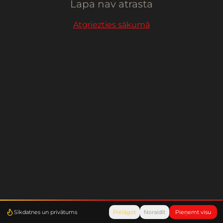
Lapa nav atrasta
Atgriezties sākumā
Sīkdatnes un privātums
Pielāgot
Noraidīt
Pieņemt visu