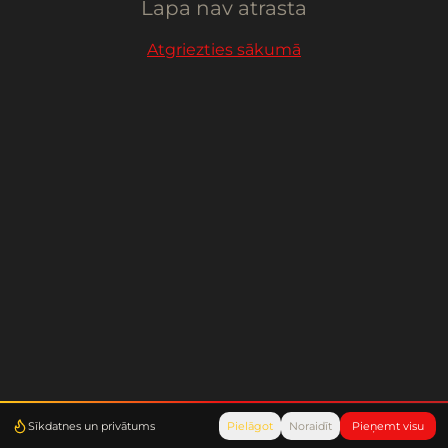
Lapa nav atrasta
Atgriezties sākumā
Sīkdatnes un privātums
Pielāgot
Noraidīt
Pieņemt visu