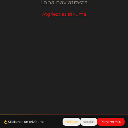
Lapa nav atrasta
Atgriezties sākumā
Sīkdatnes un privātums
Pielāgot
Noraidīt
Pieņemt visu