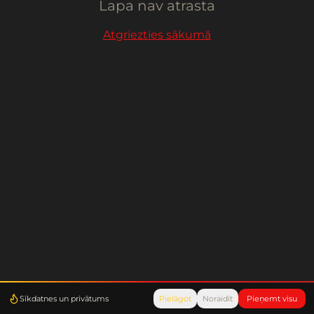
Lapa nav atrasta
Atgriezties sākumā
Sīkdatnes un privātums
Pielāgot
Noraidīt
Pieņemt visu