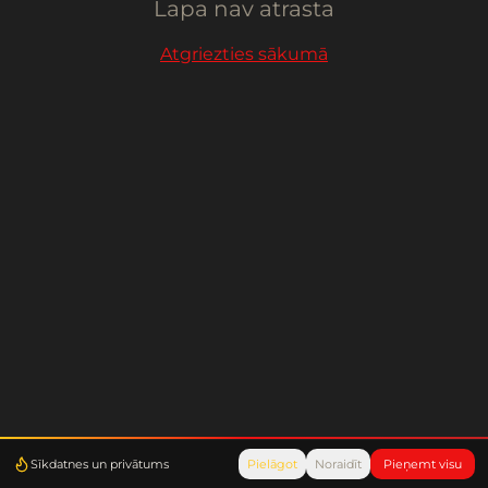
Lapa nav atrasta
Atgriezties sākumā
Sīkdatnes un privātums
Pielāgot
Noraidīt
Pieņemt visu