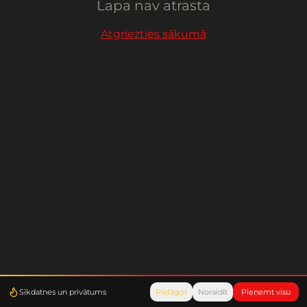
Lapa nav atrasta
Atgriezties sākumā
Sīkdatnes un privātums
Pielāgot
Noraidīt
Pieņemt visu