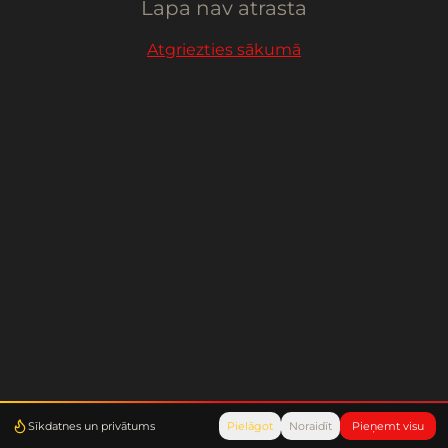
Lapa nav atrasta
Atgriezties sākumā
Sīkdatnes un privātums
Pielāgot
Noraidīt
Pieņemt visu