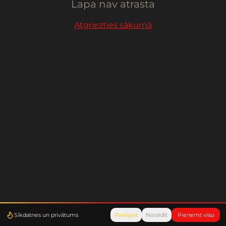
Lapa nav atrasta
Atgriezties sākumā
Sīkdatnes un privātums
Pielāgot
Noraidīt
Pieņemt visu