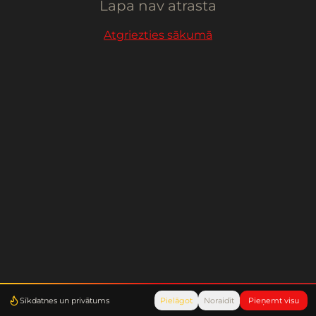
Lapa nav atrasta
Atgriezties sākumā
Sīkdatnes un privātums
Pielāgot
Noraidīt
Pieņemt visu