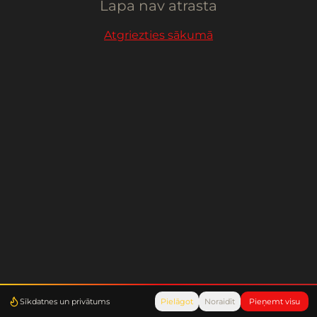
Lapa nav atrasta
Atgriezties sākumā
Sīkdatnes un privātums
Pielāgot
Noraidīt
Pieņemt visu